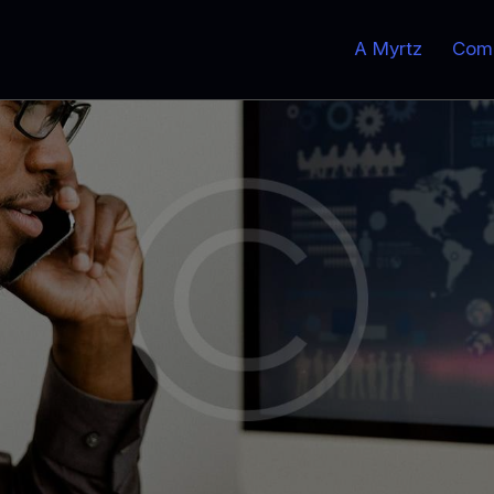
A Myrtz
Com