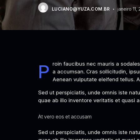
LUCIANO@YUZA.COM.BR
janeiro 11,
Proin faucibus nec mauris a sodales, sed elementum mi tincidunt. Sed eget viverra egestas nisi in consequat. Fusce sodales augue
a accumsan. Cras sollicitudin, ips
Aenean vulputate eleifend tellus. A
Sed ut perspiciatis, unde omnis iste na
quae ab illo inventore veritatis et quasi 
At vero eos et accusam
Sed ut perspiciatis, unde omnis iste na