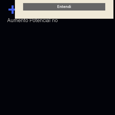
+
15
%
Entendi
Aumento Potencial no
índice de Êxito das teses
80
%
Redução no Tempo
de Elaboração
100
%
Padronização da