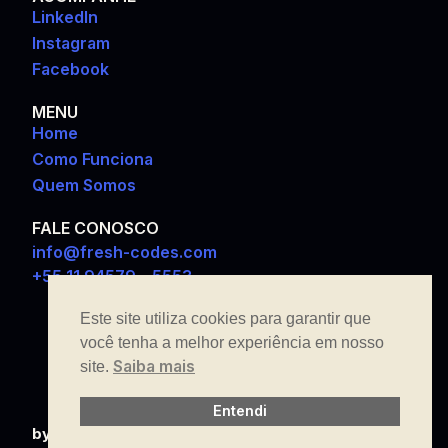
LinkedIn
Instagram
Facebook
MENU
Home
Como Funciona
Quem Somos
FALE CONOSCO
info@fresh-codes.com
+55 11 94579 – 5553
Este site utiliza cookies para garantir que
você tenha a melhor experiência em nosso
Saiba mais
site.
Entendi
by fresh_codes