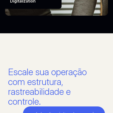
Digitalization
Escale sua operação
com estrutura,
rastreabilidade e
controle.