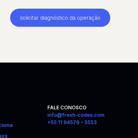
solicitar diagnóstico da operação
FALE CONOSCO
info@fresh-codes.com
+55 11 94579 – 5553
ciona
mos