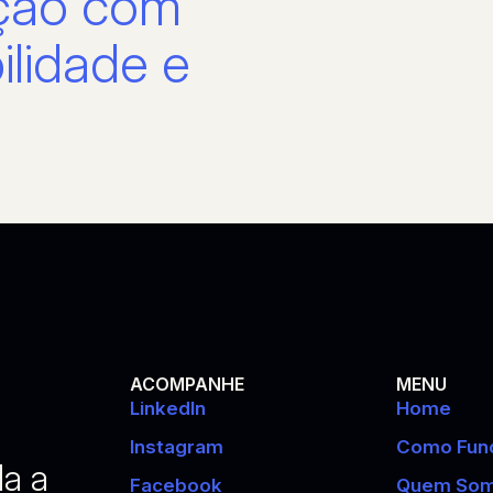
ação com
ilidade e
ACOMPANHE
MENU
LinkedIn
Home
Instagram
Como Fun
da a
Facebook
Quem So