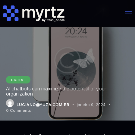
DIGITAL
AI chatbots can maximize the potential of your
organization
LUCIANO@YUZA.COM.BR
janeiro 9, 2024
0
Comments